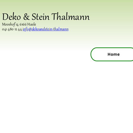
Deko & Stein Thalmann
Mooshof 14 6166 Hasle
041 480 12 44 
info@dekoundstein-thalmann